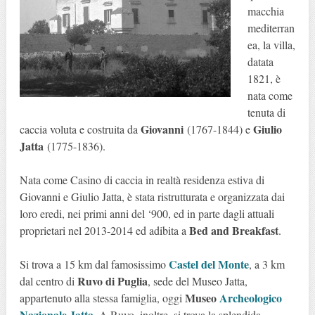
macchia
mediterran
ea, la villa,
datata
1821, è
nata come
tenuta di
Giovanni
Giulio
caccia voluta e costruita da
(1767-1844) e
Jatta
(1775-1836).
Nata come Casino di caccia in realtà residenza estiva di
Giovanni e Giulio Jatta, è stata ristrutturata e organizzata dai
loro eredi, nei primi anni del ‘900, ed in parte dagli attuali
Bed and Breakfast
proprietari nel 2013-2014 ed adibita a
.
Castel del Monte
Si trova a 15 km dal famosissimo
, a 3 km
Ruvo di Puglia
dal centro di
, sede del Museo Jatta,
Museo
Archeologico
appartenuto alla stessa famiglia, oggi
Nazionale Jatta
. A Ruvo, inoltre, si trova la splendida