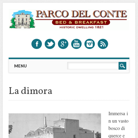
Main menu
Vai al contenuto
MENU
La dimora
Immersa i
n un vasto
bosco di
querce e