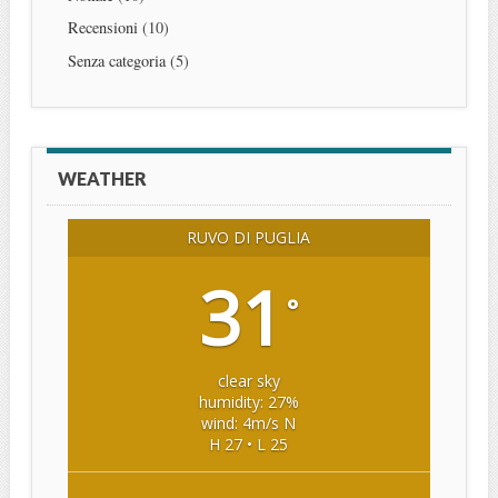
Recensioni
(10)
Senza categoria
(5)
WEATHER
RUVO DI PUGLIA
31
°
clear sky
humidity: 27%
wind: 4m/s N
H 27 • L 25