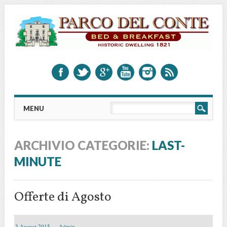
Main menu
Vai al contenuto
MENU
ARCHIVIO CATEGORIE:
LAST-
MINUTE
Offerte di Agosto
3 August 2015
Admin