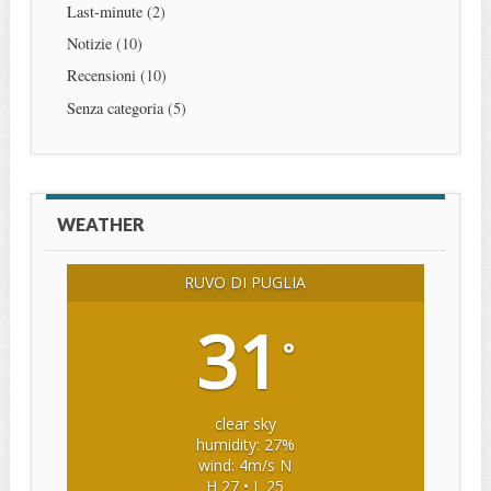
Last-minute
(2)
Notizie
(10)
Recensioni
(10)
Senza categoria
(5)
WEATHER
RUVO DI PUGLIA
31
°
clear sky
humidity: 27%
wind: 4m/s N
H 27 • L 25