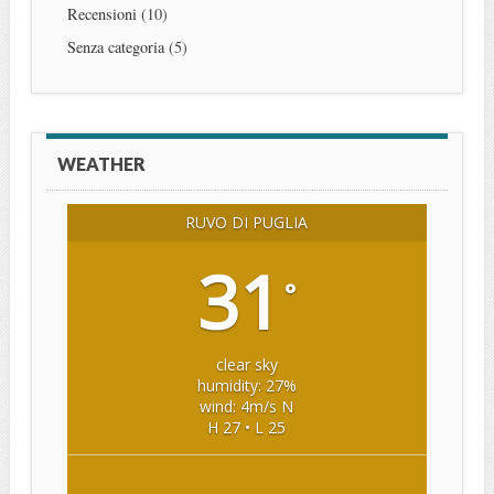
Recensioni
(10)
Senza categoria
(5)
WEATHER
RUVO DI PUGLIA
31
°
clear sky
humidity: 27%
wind: 4m/s N
H 27 • L 25